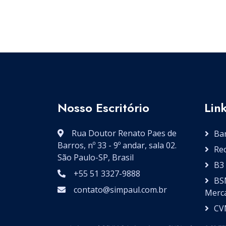
Nosso Escritório
Lin
Rua Doutor Renato Paes de
Ban
Barros, nº 33 - 9º andar, sala 02.
Rec
São Paulo-SP, Brasil
B3 
+55 51 3327-9888
BS
contato@simpaul.com.br
Merc
CV